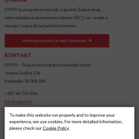
SIPPO je program promocije trgovine Švajcarskog
sekretarijata za ekonomske odnose SECO za zemlje u
razvoju i tranziciji na četiri kontinenta.
SIPPO HEADOFFICE SWITZERLAND
KONTAKT
SIPPO – Švajcarski program promocije izvoza
Jovana Dučića 23a
Banjaluka 78 000, BiH
+387 65 755 656
info@sippo.ba
www.sippo.ba
To make this website run properly and to improve your
SOCIAL MEDIA
experience, we use cookies. For more detailed information,
please check our
Cookie Policy
.