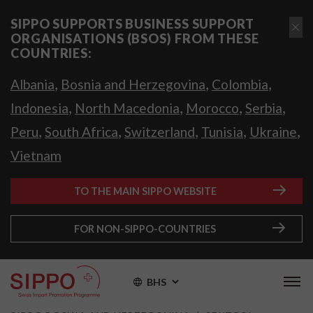
SIPPO SUPPORTS BUSINESS SUPPORT
ORGANISATIONS (BSOS) FROM THESE
COUNTRIES:
,
,
,
Albania
Bosnia and Herzegovina
Colombia
,
,
,
,
Indonesia
North Macedonia
Morocco
Serbia
,
,
,
,
,
Peru
South Africa
Switzerland
Tunisia
Ukraine
Vietnam
TO THE MAIN SIPPO WEBSITE
FOR NON-SIPPO-COUNTRIES
BHS