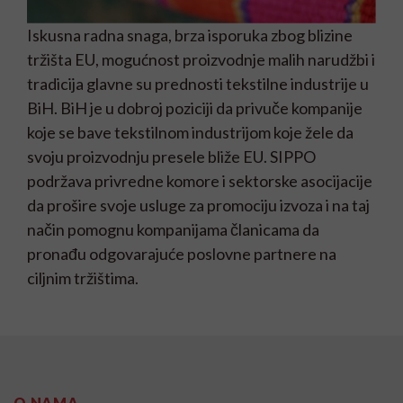
Iskusna radna snaga, brza isporuka zbog blizine
tržišta EU, mogućnost proizvodnje malih narudžbi i
tradicija glavne su prednosti tekstilne industrije u
BiH. BiH je u dobroj poziciji da privuče kompanije
koje se bave tekstilnom industrijom koje žele da
svoju proizvodnju presele bliže EU. SIPPO
podržava privredne komore i sektorske asocijacije
da prošire svoje usluge za promociju izvoza i na taj
način pomognu kompanijama članicama da
pronađu odgovarajuće poslovne partnere na
ciljnim tržištima.
O NAMA