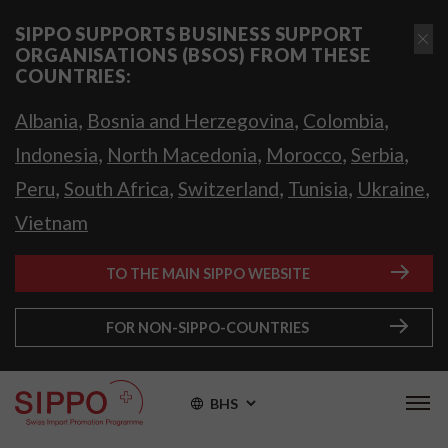
SIPPO SUPPORTS BUSINESS SUPPORT
ORGANISATIONS (BSOS) FROM THESE
COUNTRIES:
,
,
,
Albania
Bosnia and Herzegovina
Colombia
,
,
,
,
Indonesia
North Macedonia
Morocco
Serbia
,
,
,
,
,
Peru
South Africa
Switzerland
Tunisia
Ukraine
Vietnam
TO THE MAIN SIPPO WEBSITE
FOR NON-SIPPO-COUNTRIES
BHS