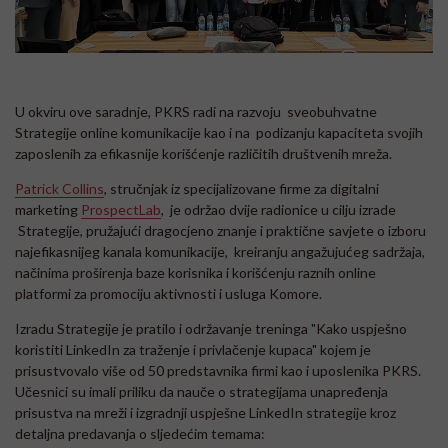
U okviru ove saradnje, PKRS radi na razvoju sveobuhvatne
Strategije online komunikacije kao i na podizanju kapaciteta svojih
zaposlenih za efikasnije korišćenje različitih društvenih mreža.
Patrick Collins
, stručnjak iz specijalizovane firme za digitalni
marketing
ProspectLab
, je održao dvije radionice u cilju izrade
Strategije, pružajući dragocjeno znanje i praktične savjete o izboru
najefikasnijeg kanala komunikacije, kreiranju angažujućeg sadržaja,
načinima proširenja baze korisnika i korišćenju raznih online
platformi za promociju aktivnosti i usluga Komore.
Izradu Strategije je pratilo i održavanje treninga "Kako uspješno
koristiti LinkedIn za traženje i privlačenje kupaca" kojem je
prisustvovalo više od 50 predstavnika firmi kao i uposlenika PKRS.
Učesnici su imali priliku da nauče o strategijama unapređenja
prisustva na mreži i izgradnji uspješne LinkedIn strategije kroz
detaljna predavanja o sljedećim temama: