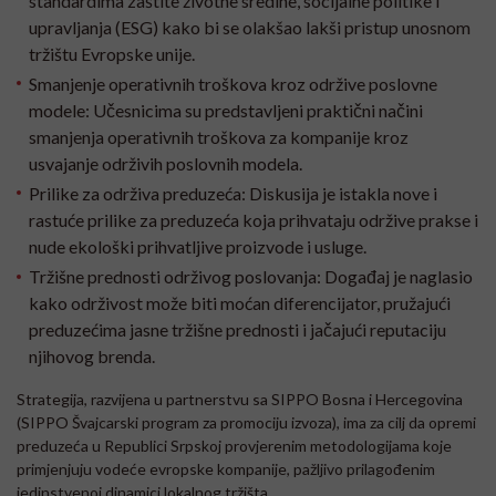
standardima zaštite životne sredine, socijalne politike i
upravljanja (ESG) kako bi se olakšao lakši pristup unosnom
tržištu Evropske unije.
Smanjenje operativnih troškova kroz održive poslovne
modele:
Učesnicima su predstavljeni praktični načini
smanjenja operativnih troškova za kompanije kroz
usvajanje održivih poslovnih modela.
Prilike za održiva preduzeća:
Diskusija je istakla nove i
rastuće prilike za preduzeća koja prihvataju održive prakse i
nude ekološki prihvatljive proizvode i usluge.
Tržišne prednosti održivog poslovanja:
Događaj je naglasio
kako održivost može biti moćan diferencijator, pružajući
preduzećima jasne tržišne prednosti i jačajući reputaciju
njihovog brenda.
Strategija, razvijena u partnerstvu sa SIPPO Bosna i Hercegovina
(SIPPO Švajcarski program za promociju izvoza), ima za cilj da opremi
preduzeća u Republici Srpskoj provjerenim metodologijama koje
primjenjuju vodeće evropske kompanije, pažljivo prilagođenim
jedinstvenoj dinamici lokalnog tržišta.