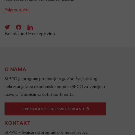
#sippo
,
#pkrs
Bosnia and Herzegovina
O NAMA
SIPPO je program promocije trgovine Švajcarskog
sekretarijata za ekonomske odnose SECO za zemlje u
razvoju i tranziciji na četiri kontinenta.
SIPPO HEADOFFICE SWITZERLAND
KONTAKT
SIPPO – Švajcarski program promocije izvoza