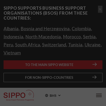
SIPPO SUPPORTS BUSINESS SUPPORT
ORGANISATIONS (BSOS) FROM THESE
COUNTRIES:
,
,
,
Albania
Bosnia and Herzegovina
Colombia
,
,
,
,
Indonesia
North Macedonia
Morocco
Serbia
,
,
,
,
,
Peru
South Africa
Switzerland
Tunisia
Ukraine
Vietnam
TO THE MAIN SIPPO WEBSITE
FOR NON-SIPPO-COUNTRIES
BHS