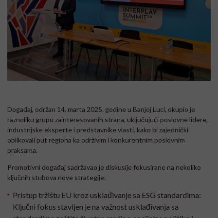
Događaj, održan 14. marta 2025. godine u Banjoj Luci, okupio je
raznoliku grupu zainteresovanih strana, uključujući poslovne lidere,
industrijske eksperte i predstavnike vlasti, kako bi zajednički
oblikovali put regiona ka održivim i konkurentnim poslovnim
praksama.
Promotivni događaj sadržavao je diskusije fokusirane na nekoliko
ključnih stubova nove strategije:
Pristup tržištu EU kroz usklađivanje sa ESG standardima:
Ključni fokus stavljen je na važnost usklađivanja sa